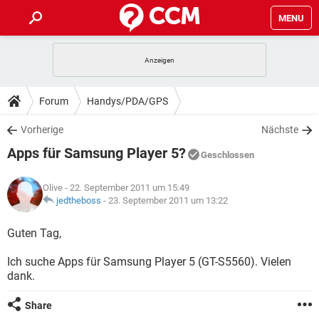
MENU
HOME
SPIELE
STREAMING
TIPPS & TRICKS
Forum
Handys/PDA/GPS
ANDROID
IOS
SPIELE
STREAMING
DOWNLOADS
Vorherige
Nächste
WINDOWS 10
INSTAGRAM
ANDROID
IOS
Apps für Samsung Player 5?
WHATSAPP
SPIELE
TIKTOK
STREAMING
Geschlossen
FORUM
WINDOWS 10
INSTAGRAM
FACEBOOK
ANDROID
HARDWARE
IOS
Olive
- 22. September 2011 um 15:49
WHATSAPP
SPIELE
TIKTOK
STREAMING
LEXIKON
jedtheboss
-
23. September 2011 um 13:22
WINDOWS 10
INSTAGRAM
FACEBOOK
ANDROID
HARDWARE
IOS
WHATSAPP
SPIELE
TIKTOK
STREAMING
Guten Tag,
WINDOWS 10
INSTAGRAM
FACEBOOK
ANDROID
HARDWARE
IOS
Ich suche Apps für Samsung Player 5 (GT-S5560). Vielen
WHATSAPP
TIKTOK
dank.
WINDOWS 10
INSTAGRAM
FACEBOOK
HARDWARE
WHATSAPP
TIKTOK
Share