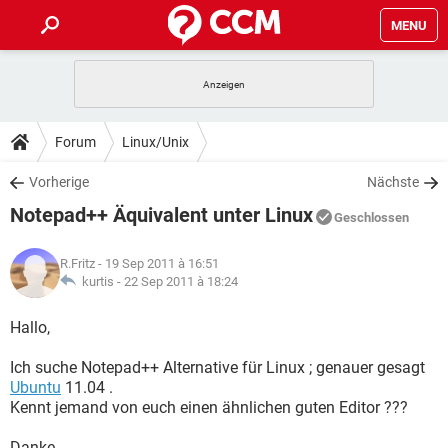
MENU
HOME
SPIELE
STREAMING
TIPPS & TRICKS
Forum
Linux/Unix
ANDROID
IOS
SPIELE
STREAMING
DOWNLOADS
Vorherige
Nächste
WINDOWS 10
INSTAGRAM
ANDROID
IOS
Notepad++ Äquivalent unter Linux
WHATSAPP
SPIELE
TIKTOK
STREAMING
Geschlossen
FORUM
WINDOWS 10
INSTAGRAM
FACEBOOK
ANDROID
HARDWARE
IOS
R.Fritz
- 19 Sep 2011 à 16:51
WHATSAPP
SPIELE
TIKTOK
STREAMING
LEXIKON
kurtis -
22 Sep 2011 à 18:24
WINDOWS 10
INSTAGRAM
FACEBOOK
ANDROID
HARDWARE
IOS
WHATSAPP
SPIELE
TIKTOK
STREAMING
Hallo,
WINDOWS 10
INSTAGRAM
FACEBOOK
ANDROID
HARDWARE
IOS
Ich suche Notepad++ Alternative für Linux ; genauer gesagt
WHATSAPP
TIKTOK
Ubuntu
11.04 .
WINDOWS 10
INSTAGRAM
FACEBOOK
HARDWARE
Kennt jemand von euch einen ähnlichen guten Editor ???
WHATSAPP
TIKTOK
Danke