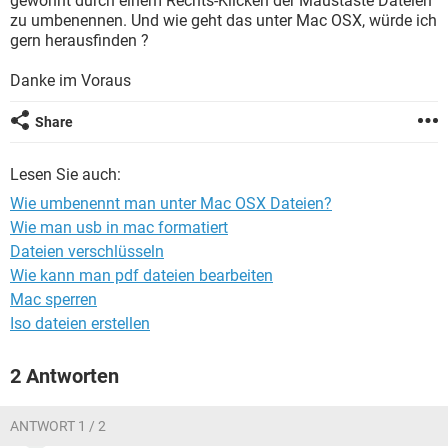
gewohnt durch einem Rechts-Klicken der Maustaste Dateien
FACEBOOK
HARDWARE
zu umbenennen. Und wie geht das unter Mac OSX, würde ich
gern herausfinden ?
Danke im Voraus
Share
Lesen Sie auch:
Wie umbenennt man unter Mac OSX Dateien?
Wie man usb in mac formatiert
Dateien verschlüsseln
Wie kann man pdf dateien bearbeiten
Mac sperren
Iso dateien erstellen
2 Antworten
ANTWORT 1 / 2