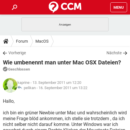
MENU
HOME
SPIELE
STREAMING
TIPPS & TRICKS
Forum
MacOS
ANDROID
IOS
SPIELE
STREAMING
DOWNLOADS
Vorherige
Nächste
WINDOWS 10
INSTAGRAM
ANDROID
IOS
Wie umbenennt man unter Mac OSX Dateien?
WHATSAPP
SPIELE
TIKTOK
STREAMING
FORUM
WINDOWS 10
INSTAGRAM
Geschlossen
FACEBOOK
ANDROID
HARDWARE
IOS
WHATSAPP
SPIELE
TIKTOK
STREAMING
LEXIKON
WINDOWS 10
kaprine
- 13. September 2011 um 12:20
INSTAGRAM
FACEBOOK
ANDROID
HARDWARE
IOS
pelikan -
16. September 2011 um 13:22
WHATSAPP
SPIELE
TIKTOK
STREAMING
WINDOWS 10
INSTAGRAM
Hallo,
FACEBOOK
ANDROID
HARDWARE
IOS
WHATSAPP
TIKTOK
ich bin ein grüner Newbie unter Mac und wahrscheinlich wird
WINDOWS 10
INSTAGRAM
FACEBOOK
HARDWARE
meine Frage blöd ankommen, ich stelle sie trotzdem , da ich
WHATSAPP
TIKTOK
nicht selber nicht darauf komme. Unter Windows war ich