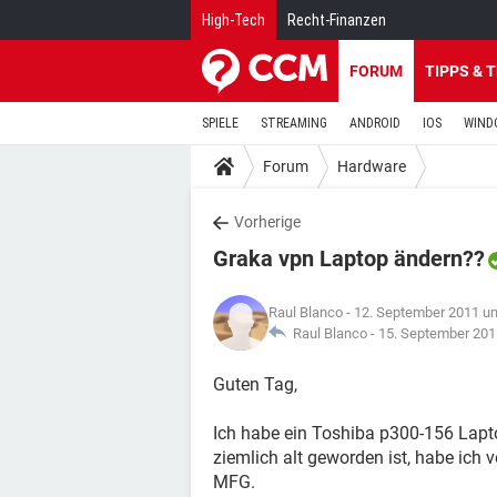
High-Tech
Recht-Finanzen
FORUM
TIPPS & 
SPIELE
STREAMING
ANDROID
IOS
WIND
Forum
Hardware
Vorherige
Graka vpn Laptop ändern??
Raul Blanco
- 12. September 2011 u
Raul Blanco -
15. September 201
Guten Tag,
Ich habe ein Toshiba p300-156 Lapto
ziemlich alt geworden ist, habe ich v
MFG.