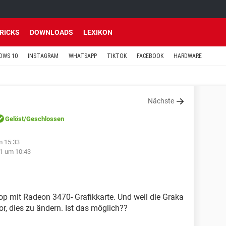
TRICKS
DOWNLOADS
LEXIKON
OWS 10
INSTAGRAM
WHATSAPP
TIKTOK
FACEBOOK
HARDWARE
Nächste
Gelöst
/Geschlossen
m 15:33
1 um 10:43
p mit Radeon 3470- Grafikkarte. Und weil die Graka
or, dies zu ändern. Ist das möglich??