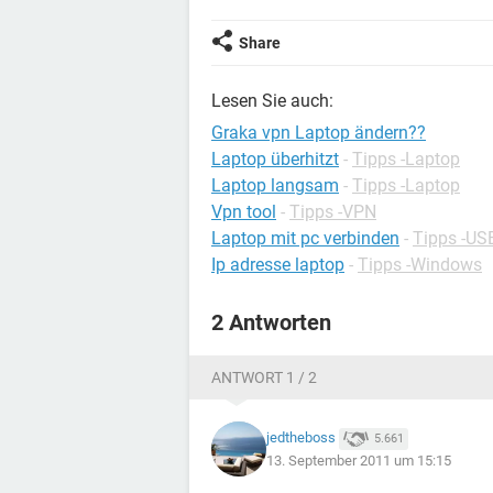
Share
Lesen Sie auch:
Graka vpn Laptop ändern??
Laptop überhitzt
-
Tipps -Laptop
Laptop langsam
-
Tipps -Laptop
Vpn tool
-
Tipps -VPN
Laptop mit pc verbinden
-
Tipps -US
Ip adresse laptop
-
Tipps -Windows
2 Antworten
ANTWORT 1 / 2
jedtheboss
5.661
13. September 2011 um 15:15