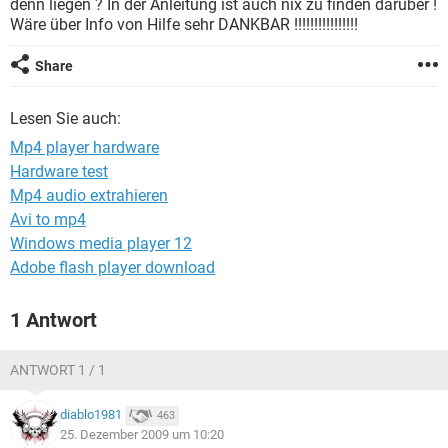
denn liegen ? In der Anleitung ist auch nix zu finden darüber !
FACEBOOK
HARDWARE
Wäre über Info von Hilfe sehr DANKBAR !!!!!!!!!!!!!!!!
Share
Lesen Sie auch:
Mp4 player hardware
Hardware test
Mp4 audio extrahieren
Avi to mp4
Windows media player 12
Adobe flash player download
1 Antwort
ANTWORT 1 / 1
diablo1981
463
25. Dezember 2009 um 10:20