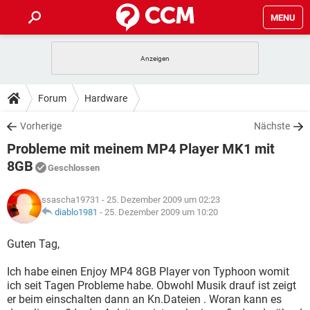
MENU
HOME
SPIELE
STREAMING
TIPPS & TRICKS
Forum
Hardware
ANDROID
IOS
SPIELE
STREAMING
DOWNLOADS
Vorherige
Nächste
WINDOWS 10
INSTAGRAM
ANDROID
IOS
Probleme mit meinem MP4 Player MK1 mit
WHATSAPP
SPIELE
TIKTOK
STREAMING
FORUM
WINDOWS 10
INSTAGRAM
8GB
Geschlossen
FACEBOOK
ANDROID
HARDWARE
IOS
WHATSAPP
SPIELE
TIKTOK
STREAMING
LEXIKON
WINDOWS 10
INSTAGRAM
ssascha19731
- 25. Dezember 2009 um 02:23
FACEBOOK
ANDROID
HARDWARE
IOS
diablo1981
-
25. Dezember 2009 um 10:20
WHATSAPP
SPIELE
TIKTOK
STREAMING
WINDOWS 10
INSTAGRAM
Guten Tag,
FACEBOOK
ANDROID
HARDWARE
IOS
WHATSAPP
TIKTOK
WINDOWS 10
INSTAGRAM
Ich habe einen Enjoy MP4 8GB Player von Typhoon womit
FACEBOOK
HARDWARE
ich seit Tagen Probleme habe. Obwohl Musik drauf ist zeigt
WHATSAPP
TIKTOK
er beim einschalten dann an Kn.Dateien . Woran kann es