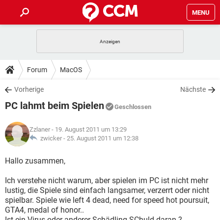
MENU
HOME
SPIELE
STREAMING
TIPPS & TRICKS
Forum
MacOS
ANDROID
IOS
SPIELE
STREAMING
DOWNLOADS
Vorherige
Nächste
WINDOWS 10
INSTAGRAM
ANDROID
IOS
PC lahmt beim Spielen
WHATSAPP
SPIELE
TIKTOK
STREAMING
Geschlossen
FORUM
WINDOWS 10
INSTAGRAM
FACEBOOK
ANDROID
HARDWARE
IOS
Zzlaner
- 19. August 2011 um 13:29
WHATSAPP
SPIELE
TIKTOK
STREAMING
LEXIKON
zwicker -
25. August 2011 um 12:38
WINDOWS 10
INSTAGRAM
FACEBOOK
ANDROID
HARDWARE
IOS
WHATSAPP
SPIELE
TIKTOK
STREAMING
Hallo zusammen,
WINDOWS 10
INSTAGRAM
FACEBOOK
ANDROID
HARDWARE
IOS
Ich verstehe nicht warum, aber spielen im PC ist nicht mehr
WHATSAPP
TIKTOK
lustig, die Spiele sind einfach langsamer, verzerrt oder nicht
WINDOWS 10
INSTAGRAM
FACEBOOK
HARDWARE
spielbar. Spiele wie left 4 dead, need for speed hot poursuit,
WHATSAPP
TIKTOK
GTA4, medal of honor..
Ist ein Virus oder anderer Schädling SChuld daran ?