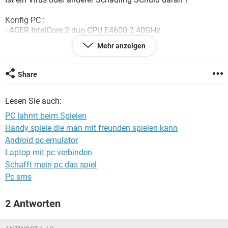
FACEBOOK
HARDWARE
Konfig PC :
- ACER IntelCore 2 duo CPU E4600 2.40GHz
- RAM 3.00 GB
Mehr anzeigen
- Grafikkarte NVdia GT220
Share
!!!die erwähnten Spiele liefen früher sehr gut auf die selbe
Konfiguration
Lesen Sie auch:
Danke für eure Hilfe
PC lahmt beim Spielen
Gruß
Handy spiele die man mit freunden spielen kann
Android pc emulator
Laptop mit pc verbinden
Schafft mein pc das spiel
Pc sms
2 Antworten