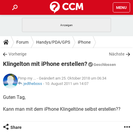
MENU
HOME
SPIELE
STREAMING
TIPPS & TRICKS
Forum
Handys/PDA/GPS
iPhone
ANDROID
IOS
SPIELE
STREAMING
DOWNLOADS
Vorherige
Nächste
WINDOWS 10
INSTAGRAM
ANDROID
IOS
Klingelton mit iPhone erstellen?
WHATSAPP
SPIELE
TIKTOK
STREAMING
Geschlossen
FORUM
WINDOWS 10
INSTAGRAM
FACEBOOK
ANDROID
HARDWARE
IOS
Pimp my ...
- Geändert am 25. Oktober 2018 um 06:34
WHATSAPP
SPIELE
TIKTOK
STREAMING
LEXIKON
jedtheboss
-
10. August 2011 um 14:07
WINDOWS 10
INSTAGRAM
FACEBOOK
ANDROID
HARDWARE
IOS
WHATSAPP
SPIELE
TIKTOK
STREAMING
Guten Tag,
WINDOWS 10
INSTAGRAM
FACEBOOK
ANDROID
HARDWARE
IOS
Kann man mit dem iPhone Klingeltöne selbst erstellen??
WHATSAPP
TIKTOK
WINDOWS 10
INSTAGRAM
FACEBOOK
HARDWARE
WHATSAPP
TIKTOK
Share