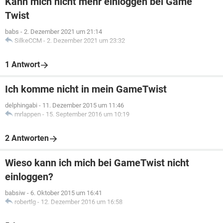
Kann mich nicht mehr einloggen bei Game
Twist
babs
-
2. Dezember 2021 um 21:14
SilkeCCM
-
2. Dezember 2021 um 23:32
1 Antwort
Ich komme nicht in mein GameTwist
delphingabi
-
11. Dezember 2015 um 11:46
mrlappen
-
15. September 2016 um 10:19
2 Antworten
Wieso kann ich mich bei GameTwist nicht
einloggen?
babsiw
-
6. Oktober 2015 um 16:41
robertlg
-
12. Dezember 2016 um 16:58