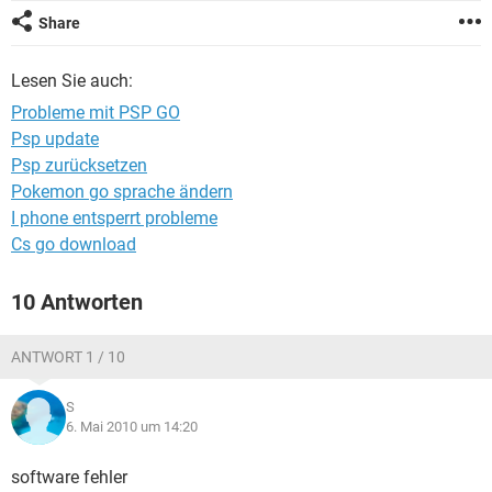
FACEBOOK
HARDWARE
Share
Lesen Sie auch:
Probleme mit PSP GO
Psp update
Psp zurücksetzen
Pokemon go sprache ändern
I phone entsperrt probleme
Cs go download
10 Antworten
ANTWORT 1 / 10
S
6. Mai 2010 um 14:20
software fehler