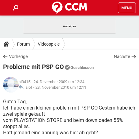
MENU
HOME
SPIELE
STREAMING
TIPPS & TRICKS
Forum
Videospiele
ANDROID
IOS
SPIELE
STREAMING
DOWNLOADS
Vorherige
Nächste
WINDOWS 10
INSTAGRAM
ANDROID
IOS
Probleme mit PSP GO
WHATSAPP
SPIELE
TIKTOK
STREAMING
Geschlossen
FORUM
WINDOWS 10
INSTAGRAM
FACEBOOK
ANDROID
HARDWARE
IOS
sl3415
- 24. Dezember 2009 um 12:34
WHATSAPP
SPIELE
TIKTOK
STREAMING
LEXIKON
alöf -
23. November 2010 um 12:11
WINDOWS 10
INSTAGRAM
FACEBOOK
ANDROID
HARDWARE
IOS
WHATSAPP
SPIELE
TIKTOK
STREAMING
Guten Tag,
WINDOWS 10
INSTAGRAM
Ich habe einen kleinen problem mit PSP GO.Gestern habe ich
FACEBOOK
ANDROID
HARDWARE
IOS
zwei spiele gekauft
WHATSAPP
TIKTOK
vom PLAYSTATION STORE und beim downloaden 55%
WINDOWS 10
INSTAGRAM
FACEBOOK
HARDWARE
stoppt alles.
WHATSAPP
TIKTOK
Hatt jemand eine ahnung was hier ab geht?