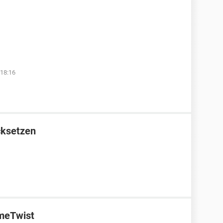
18:16
cksetzen
ameTwist