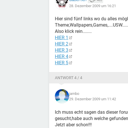
463
28. Dezember 2009 um 16:21
Hier sind fünf links wo du alles mö
Theme,Wallpapers,Games,....USW.......
Also klick rein........
HIER 1
HIER 2
HIER 3
HIER 4
HIER 5
ANTWORT 4 / 4
jambo
29. Dezember 2009 um 11:42
Ich muss echt sagen das dieser foru
gesucht,habe auch welche gefunden ab
Jetzt aber schon!!!