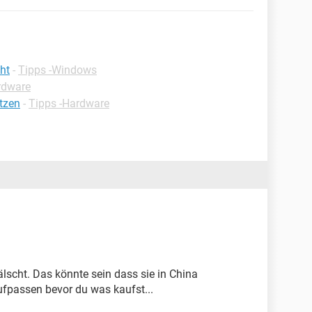
ht
-
Tipps -Windows
rdware
tzen
-
Tipps -Hardware
fälscht. Das könnte sein dass sie in China
fpassen bevor du was kaufst...