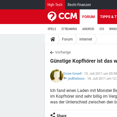
High-Tech
Recht-Finanzen
FORUM
TIPPS & 
SPIELE
STREAMING
ANDROID
IOS
WIND
Forum
Internet
Vorherige
Günstige Kopfhörer ist das 
Dovie Knoell
- 15. Juli 2011 um 05:59
jedtheboss
-
18. Juli 2011 um 12
Ich fand einen Laden mit Monster B
im Kopfhörer sind sehr billig im Ver
was der Unterschied zwischen den 
Share