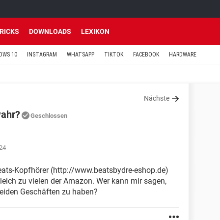
TRICKS
DOWNLOADS
LEXIKON
OWS 10
INSTAGRAM
WHATSAPP
TIKTOK
FACEBOOK
HARDWARE
Nächste
wahr?
Geschlossen
:24
eats-Kopfhörer (http://www.beatsbydre-eshop.de)
gleich zu vielen der Amazon. Wer kann mir sagen,
beiden Geschäften zu haben?