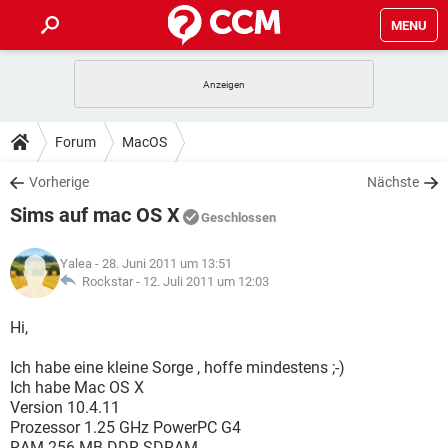
MENU
HOME
SPIELE
STREAMING
TIPPS & TRICKS
Forum
MacOS
ANDROID
IOS
SPIELE
STREAMING
DOWNLOADS
Vorherige
Nächste
WINDOWS 10
INSTAGRAM
ANDROID
IOS
Sims auf mac OS X
WHATSAPP
SPIELE
TIKTOK
STREAMING
Geschlossen
FORUM
WINDOWS 10
INSTAGRAM
FACEBOOK
ANDROID
HARDWARE
IOS
Yalea
- 28. Juni 2011 um 13:51
WHATSAPP
SPIELE
TIKTOK
STREAMING
LEXIKON
Rockstar -
12. Juli 2011 um 12:03
WINDOWS 10
INSTAGRAM
FACEBOOK
ANDROID
HARDWARE
IOS
WHATSAPP
SPIELE
TIKTOK
STREAMING
Hi,
WINDOWS 10
INSTAGRAM
FACEBOOK
ANDROID
HARDWARE
IOS
Ich habe eine kleine Sorge , hoffe mindestens ;-)
WHATSAPP
TIKTOK
Ich habe Mac OS X
WINDOWS 10
INSTAGRAM
FACEBOOK
HARDWARE
Version 10.4.11
WHATSAPP
TIKTOK
Prozessor 1.25 GHz PowerPC G4
RAM 256 MB DDR SDRAM