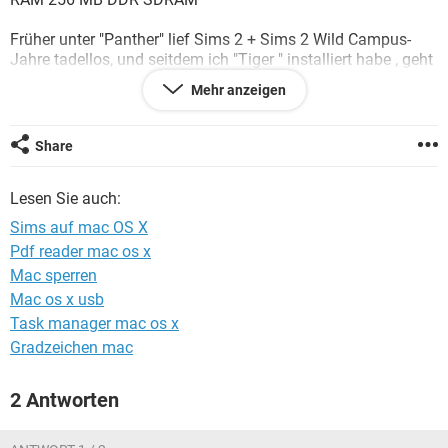
FACEBOOK
HARDWARE
Früher unter "Panther" lief Sims 2 + Sims 2 Wild Campus-
Jahre tadellos, und seitdem ich "Tiger " installiert habe , geht
nichts mehr, einen Versuch Sims 2 zu deinstallieren und neu
Mehr anzeigen
zu installiert blieb auch Erfolglos....
dringend Hilfe gesucht bitte !!!
Share
Lesen Sie auch:
Sims auf mac OS X
Pdf reader mac os x
Mac sperren
Mac os x usb
Task manager mac os x
Gradzeichen mac
2 Antworten