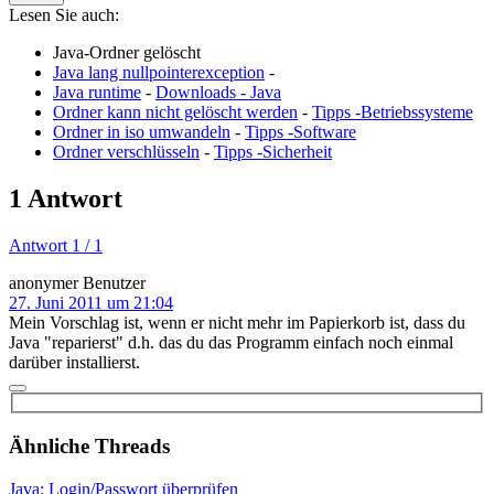
Lesen Sie auch:
Java-Ordner gelöscht
Java lang nullpointerexception
-
Java runtime
-
Downloads - Java
Ordner kann nicht gelöscht werden
-
Tipps -Betriebssysteme
Ordner in iso umwandeln
-
Tipps -Software
Ordner verschlüsseln
-
Tipps -Sicherheit
1 Antwort
Antwort 1 / 1
anonymer Benutzer
27. Juni 2011 um 21:04
Mein Vorschlag ist, wenn er nicht mehr im Papierkorb ist, dass du
Java "reparierst" d.h. das du das Programm einfach noch einmal
darüber installierst.
Ähnliche Threads
Java: Login/Passwort überprüfen