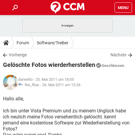
MENU
HOME
SPIELE
STREAMING
TIPPS & TRICKS
Forum
Software/Treiber
ANDROID
IOS
SPIELE
STREAMING
DOWNLOADS
Vorherige
Nächste
WINDOWS 10
INSTAGRAM
ANDROID
IOS
Gelöschte Fotos wierderherstellen
WHATSAPP
SPIELE
TIKTOK
STREAMING
Geschlossen
FORUM
WINDOWS 10
INSTAGRAM
FACEBOOK
ANDROID
HARDWARE
IOS
danielito
- 25. Mai 2011 um 18:05
WHATSAPP
SPIELE
TIKTOK
STREAMING
LEXIKON
the_flow -
26. Mai 2011 um 15:26
WINDOWS 10
INSTAGRAM
FACEBOOK
ANDROID
HARDWARE
IOS
WHATSAPP
SPIELE
TIKTOK
STREAMING
Hallo alle,
WINDOWS 10
INSTAGRAM
FACEBOOK
ANDROID
HARDWARE
IOS
ich bin unter Vista Premium und zu meinem Unglück habe
WHATSAPP
TIKTOK
ich neulich meine Fotos versehentlich gelöscht. kennt
WINDOWS 10
INSTAGRAM
FACEBOOK
HARDWARE
jemand eine kostenlose Software zur Wiederherstellung von
WHATSAPP
TIKTOK
Fotos?
Das wäre super cool, Danke