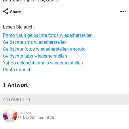
FACEBOOK
HARDWARE
Share
Lesen Sie auch:
Photo vault gelöschte fotos wiederherstellen
Gelöschte sms wiederherstellen
Gelöschte fotos wiederherstellen android
Gelöschte tabs wiederherstellen
Yahoo gelöschte mails wiederherstellen
Photo impact
1 Antwort
ANTWORT 1 / 1
the_flow
26. Mai 2011 um 15:26