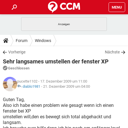
MENU
HOME
SPIELE
STREAMING
TIPPS & TRICKS
Forum
Windows
ANDROID
IOS
SPIELE
STREAMING
DOWNLOADS
Vorherige
Nächste
WINDOWS 10
INSTAGRAM
ANDROID
IOS
Sehr langsames umstellen der fenster XP
WHATSAPP
SPIELE
TIKTOK
STREAMING
FORUM
WINDOWS 10
INSTAGRAM
Geschlossen
FACEBOOK
ANDROID
HARDWARE
IOS
WHATSAPP
SPIELE
TIKTOK
STREAMING
LEXIKON
WINDOWS 10
pucette1102
- 17. Dezember 2009 um 11:00
INSTAGRAM
FACEBOOK
ANDROID
HARDWARE
IOS
diablo1981
-
21. Dezember 2009 um 04:00
WHATSAPP
SPIELE
TIKTOK
STREAMING
WINDOWS 10
INSTAGRAM
Guten Tag,
FACEBOOK
ANDROID
HARDWARE
IOS
Also ich habe einen problem wie gesagt wenn ich einen
WHATSAPP
TIKTOK
fenster bei XP
WINDOWS 10
INSTAGRAM
FACEBOOK
HARDWARE
umstellen will,den es bewegt sich total abgehackt und
WHATSAPP
TIKTOK
langsam.