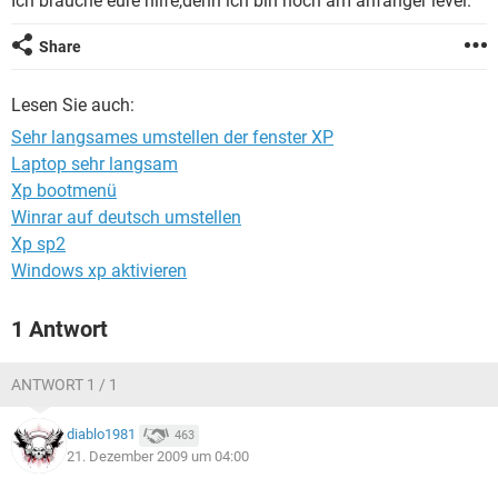
Ich brauche eure hilfe,denn ich bin noch am anfänger level.
FACEBOOK
HARDWARE
Share
Lesen Sie auch:
Sehr langsames umstellen der fenster XP
Laptop sehr langsam
Xp bootmenü
Winrar auf deutsch umstellen
Xp sp2
Windows xp aktivieren
1 Antwort
ANTWORT 1 / 1
diablo1981
463
21. Dezember 2009 um 04:00