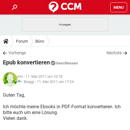
MENU
HOME
SPIELE
STREAMING
TIPPS & TRICKS
Forum
Büro
ANDROID
IOS
SPIELE
STREAMING
DOWNLOADS
Vorherige
Nächste
WINDOWS 10
INSTAGRAM
ANDROID
IOS
Epub konvertieren
WHATSAPP
SPIELE
TIKTOK
STREAMING
Geschlossen
FORUM
WINDOWS 10
INSTAGRAM
FACEBOOK
ANDROID
HARDWARE
IOS
Kiri
- 11. Mai 2011 um 10:18
WHATSAPP
SPIELE
TIKTOK
STREAMING
LEXIKON
Biaggi -
11. Mai 2011 um 17:24
WINDOWS 10
INSTAGRAM
FACEBOOK
ANDROID
HARDWARE
IOS
WHATSAPP
SPIELE
TIKTOK
STREAMING
Guten Tag,
WINDOWS 10
INSTAGRAM
FACEBOOK
ANDROID
HARDWARE
IOS
Ich möchte meine Ebooks in PDF-Format konvertieren. Ich
WHATSAPP
TIKTOK
bitte euch um eine Lösung.
WINDOWS 10
INSTAGRAM
FACEBOOK
HARDWARE
Vielen dank.
WHATSAPP
TIKTOK