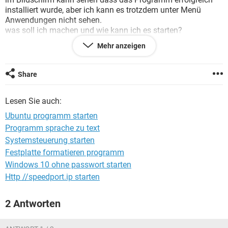
FACEBOOK
HARDWARE
installiert wurde, aber ich kann es trotzdem unter Menü
Anwendungen nicht sehen.
was soll ich machen und wie kann ich es starten?
Mehr anzeigen
bitte detaillierte Infos , ich bin ein Neuling :-)
vielen Dank!
Share
Lesen Sie auch:
Ubuntu programm starten
Programm sprache zu text
Systemsteuerung starten
Festplatte formatieren programm
Windows 10 ohne passwort starten
Http //speedport.ip starten
2 Antworten