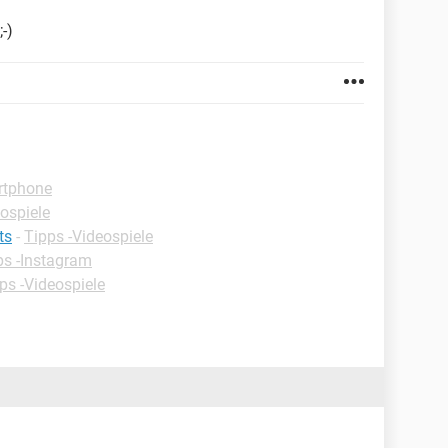
-)
rtphone
ospiele
ts
-
Tipps -Videospiele
ps -Instagram
ps -Videospiele