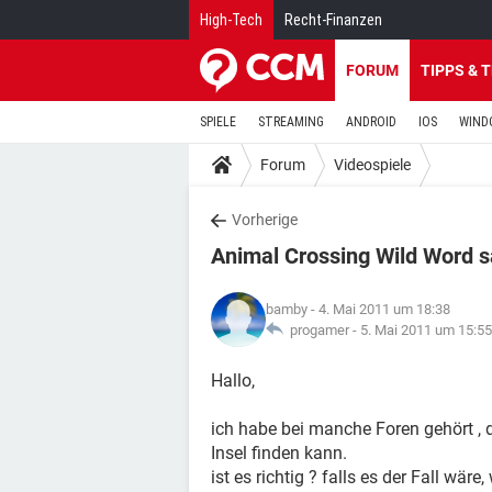
High-Tech
Recht-Finanzen
FORUM
TIPPS & 
SPIELE
STREAMING
ANDROID
IOS
WIND
Forum
Videospiele
Vorherige
Animal Crossing Wild Word s
bamby
- 4. Mai 2011 um 18:38
progamer -
5. Mai 2011 um 15:55
Hallo,
ich habe bei manche Foren gehört ,
Insel finden kann.
ist es richtig ? falls es der Fall wä