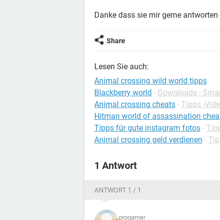
Danke dass sie mir gerne antworten ;
Share
Lesen Sie auch:
Animal crossing wild world tipps
Blackberry world
-
Downloads - Sma
Animal crossing cheats
-
Tipps -Vide
Hitman world of assassination chea
Tipps für gute instagram fotos
-
Tip
Animal crossing geld verdienen
-
Tip
1 Antwort
ANTWORT 1 / 1
progamer