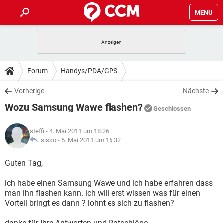
MENU
HOME
SPIELE
STREAMING
TIPPS & TRICKS
Forum
Handys/PDA/GPS
ANDROID
IOS
SPIELE
STREAMING
DOWNLOADS
Vorherige
Nächste
WINDOWS 10
INSTAGRAM
ANDROID
IOS
Wozu Samsung Wawe flashen?
WHATSAPP
SPIELE
TIKTOK
STREAMING
Geschlossen
FORUM
WINDOWS 10
INSTAGRAM
FACEBOOK
ANDROID
HARDWARE
IOS
steffi
- 4. Mai 2011 um 18:26
WHATSAPP
SPIELE
TIKTOK
STREAMING
LEXIKON
sisko -
5. Mai 2011 um 15:32
WINDOWS 10
INSTAGRAM
FACEBOOK
ANDROID
HARDWARE
IOS
WHATSAPP
SPIELE
TIKTOK
STREAMING
Guten Tag,
WINDOWS 10
INSTAGRAM
FACEBOOK
ANDROID
HARDWARE
IOS
ich habe einen Samsung Wawe und ich habe erfahren dass
WHATSAPP
TIKTOK
man ihn flashen kann. ich will erst wissen was für einen
WINDOWS 10
INSTAGRAM
FACEBOOK
HARDWARE
Vorteil bringt es dann ? lohnt es sich zu flashen?
WHATSAPP
TIKTOK
danke für Ihre Antworten und Ratschläge