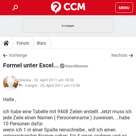
MENU
HOME
SPIELE
STREAMING
TIPPS & TRICKS
Forum
Büro
ANDROID
IOS
SPIELE
STREAMING
DOWNLOADS
Vorherige
Nächste
WINDOWS 10
INSTAGRAM
ANDROID
IOS
Formel unter Excel...
WHATSAPP
SPIELE
TIKTOK
STREAMING
Geschlossen
FORUM
WINDOWS 10
INSTAGRAM
FACEBOOK
ANDROID
HARDWARE
IOS
piranea
- 22. April 2011 um 18:36
WHATSAPP
SPIELE
TIKTOK
STREAMING
LEXIKON
margot -
25. April 2011 um 13:08
WINDOWS 10
INSTAGRAM
FACEBOOK
ANDROID
HARDWARE
IOS
WHATSAPP
SPIELE
TIKTOK
STREAMING
Halle ,
WINDOWS 10
INSTAGRAM
FACEBOOK
ANDROID
HARDWARE
IOS
ich habe eine Tabelle mit 9408 Zeilen erstellt. Jetzt muss ich
WHATSAPP
TIKTOK
jede Zeile einen Namen ( Personenname ) zuweisen, ...habe
WINDOWS 10
INSTAGRAM
FACEBOOK
HARDWARE
10 Personen dafür.
WHATSAPP
TIKTOK
wenn ich 1 in einer Spalte reinschreibe , will ich einen
entsprechenden Namen sehen, für 4 einen anderen und so