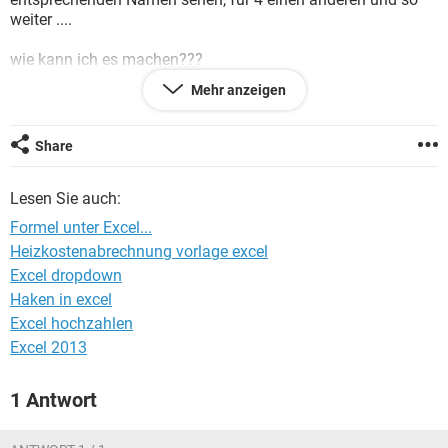
FACEBOOK
HARDWARE
weiter ....
wie kann ich es machen???
falls ihr fragen habt, bitte schoen
Mehr anzeigen
Danke
Share
Lesen Sie auch:
Formel unter Excel...
Heizkostenabrechnung vorlage excel
Excel dropdown
Haken in excel
Excel hochzahlen
Excel 2013
1 Antwort