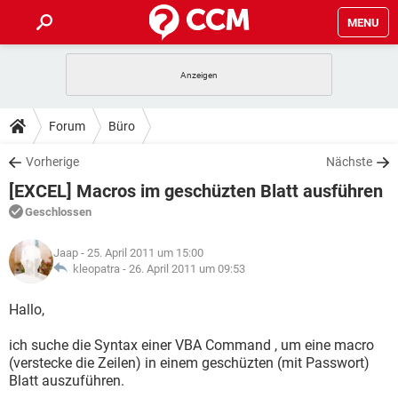
MENU
HOME
SPIELE
STREAMING
TIPPS & TRICKS
Forum
Büro
ANDROID
IOS
SPIELE
STREAMING
DOWNLOADS
Vorherige
Nächste
WINDOWS 10
INSTAGRAM
ANDROID
IOS
[EXCEL] Macros im geschüzten Blatt ausführen
WHATSAPP
SPIELE
TIKTOK
STREAMING
FORUM
WINDOWS 10
INSTAGRAM
Geschlossen
FACEBOOK
ANDROID
HARDWARE
IOS
WHATSAPP
SPIELE
TIKTOK
STREAMING
LEXIKON
WINDOWS 10
Jaap
- 25. April 2011 um 15:00
INSTAGRAM
FACEBOOK
ANDROID
HARDWARE
IOS
kleopatra -
26. April 2011 um 09:53
WHATSAPP
SPIELE
TIKTOK
STREAMING
WINDOWS 10
INSTAGRAM
Hallo,
FACEBOOK
ANDROID
HARDWARE
IOS
WHATSAPP
TIKTOK
ich suche die Syntax einer VBA Command , um eine macro
WINDOWS 10
INSTAGRAM
FACEBOOK
HARDWARE
(verstecke die Zeilen) in einem geschüzten (mit Passwort)
WHATSAPP
TIKTOK
Blatt auszuführen.