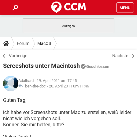
MENU
HOME
SPIELE
STREAMING
TIPPS & TRICKS
Forum
MacOS
ANDROID
IOS
SPIELE
STREAMING
DOWNLOADS
Vorherige
Nächste
WINDOWS 10
INSTAGRAM
ANDROID
IOS
Screeshots unter Macintosh
WHATSAPP
SPIELE
TIKTOK
STREAMING
Geschlossen
FORUM
WINDOWS 10
INSTAGRAM
FACEBOOK
ANDROID
HARDWARE
IOS
Adalhard
- 19. April 2011 um 17:45
WHATSAPP
SPIELE
TIKTOK
STREAMING
LEXIKON
ben-the-doc -
20. April 2011 um 11:46
WINDOWS 10
INSTAGRAM
FACEBOOK
ANDROID
HARDWARE
IOS
WHATSAPP
SPIELE
TIKTOK
STREAMING
Guten Tag,
WINDOWS 10
INSTAGRAM
FACEBOOK
ANDROID
HARDWARE
IOS
ich habe vor Screenshots unter Mac zu erstellen, weiß leider
WHATSAPP
TIKTOK
nicht wie ich vorgehen soll.
WINDOWS 10
INSTAGRAM
FACEBOOK
HARDWARE
Können Sie mir helfen, bitte?
WHATSAPP
TIKTOK
Vielen Dank !