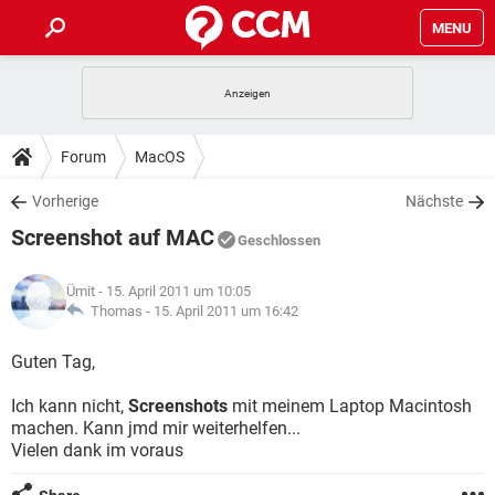
MENU
HOME
SPIELE
STREAMING
TIPPS & TRICKS
Forum
MacOS
ANDROID
IOS
SPIELE
STREAMING
DOWNLOADS
Vorherige
Nächste
WINDOWS 10
INSTAGRAM
ANDROID
IOS
Screenshot auf MAC
WHATSAPP
SPIELE
TIKTOK
STREAMING
Geschlossen
FORUM
WINDOWS 10
INSTAGRAM
FACEBOOK
ANDROID
HARDWARE
IOS
Ümit
- 15. April 2011 um 10:05
WHATSAPP
SPIELE
TIKTOK
STREAMING
LEXIKON
Thomas -
15. April 2011 um 16:42
WINDOWS 10
INSTAGRAM
FACEBOOK
ANDROID
HARDWARE
IOS
WHATSAPP
SPIELE
TIKTOK
STREAMING
Guten Tag,
WINDOWS 10
INSTAGRAM
FACEBOOK
ANDROID
HARDWARE
IOS
Ich kann nicht,
Screenshots
mit meinem Laptop Macintosh
WHATSAPP
TIKTOK
machen. Kann jmd mir weiterhelfen...
WINDOWS 10
INSTAGRAM
FACEBOOK
HARDWARE
Vielen dank im voraus
WHATSAPP
TIKTOK