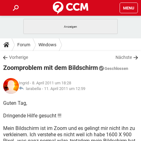
MENU
HOME
SPIELE
STREAMING
TIPPS & TRICKS
Forum
Windows
ANDROID
IOS
SPIELE
STREAMING
DOWNLOADS
Vorherige
Nächste
WINDOWS 10
INSTAGRAM
ANDROID
IOS
Zoomproblem mit dem Bildschirm
WHATSAPP
SPIELE
TIKTOK
STREAMING
Geschlossen
FORUM
WINDOWS 10
INSTAGRAM
FACEBOOK
ANDROID
HARDWARE
IOS
Ingrid
- 8. April 2011 um 18:28
WHATSAPP
SPIELE
TIKTOK
STREAMING
LEXIKON
larabella -
11. April 2011 um 12:59
WINDOWS 10
INSTAGRAM
FACEBOOK
ANDROID
HARDWARE
IOS
WHATSAPP
SPIELE
TIKTOK
STREAMING
Guten Tag,
WINDOWS 10
INSTAGRAM
FACEBOOK
ANDROID
HARDWARE
IOS
Dringende Hilfe gesucht !!!
WHATSAPP
TIKTOK
WINDOWS 10
INSTAGRAM
FACEBOOK
HARDWARE
Mein Bildschirm ist im Zoom und es gelingt mir nicht ihn zu
WHATSAPP
TIKTOK
verkleinern. Ich verstehe es nicht weil ich habe 1600 X 900
Pixel , was ganz normal wäre, trotzdem mein Bildschirm hat