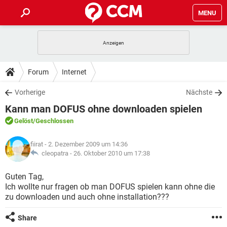
MENU
HOME
SPIELE
STREAMING
TIPPS & TRICKS
Forum
Internet
ANDROID
IOS
SPIELE
STREAMING
DOWNLOADS
Vorherige
Nächste
WINDOWS 10
INSTAGRAM
ANDROID
IOS
Kann man DOFUS ohne downloaden spielen
WHATSAPP
SPIELE
TIKTOK
STREAMING
FORUM
WINDOWS 10
INSTAGRAM
Gelöst
/Geschlossen
FACEBOOK
ANDROID
HARDWARE
IOS
WHATSAPP
SPIELE
TIKTOK
STREAMING
LEXIKON
WINDOWS 10
fiirat
- 2. Dezember 2009 um 14:36
INSTAGRAM
FACEBOOK
ANDROID
HARDWARE
IOS
cleopatra -
26. Oktober 2010 um 17:38
WHATSAPP
SPIELE
TIKTOK
STREAMING
WINDOWS 10
INSTAGRAM
Guten Tag,
FACEBOOK
ANDROID
HARDWARE
IOS
Ich wollte nur fragen ob man DOFUS spielen kann ohne die
WHATSAPP
TIKTOK
zu downloaden und auch ohne installation???
WINDOWS 10
INSTAGRAM
FACEBOOK
HARDWARE
WHATSAPP
TIKTOK
Share