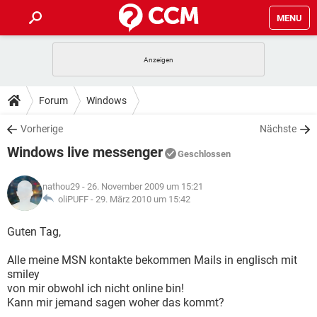
MENU
HOME
SPIELE
STREAMING
TIPPS & TRICKS
Forum
Windows
ANDROID
IOS
SPIELE
STREAMING
DOWNLOADS
Vorherige
Nächste
WINDOWS 10
INSTAGRAM
ANDROID
IOS
Windows live messenger
WHATSAPP
SPIELE
TIKTOK
STREAMING
Geschlossen
FORUM
WINDOWS 10
INSTAGRAM
FACEBOOK
ANDROID
HARDWARE
IOS
nathou29
- 26. November 2009 um 15:21
WHATSAPP
SPIELE
TIKTOK
STREAMING
LEXIKON
oliPUFF -
29. März 2010 um 15:42
WINDOWS 10
INSTAGRAM
FACEBOOK
ANDROID
HARDWARE
IOS
WHATSAPP
SPIELE
TIKTOK
STREAMING
Guten Tag,
WINDOWS 10
INSTAGRAM
FACEBOOK
ANDROID
HARDWARE
IOS
Alle meine MSN kontakte bekommen Mails in englisch mit
WHATSAPP
TIKTOK
smiley
WINDOWS 10
INSTAGRAM
FACEBOOK
HARDWARE
von mir obwohl ich nicht online bin!
WHATSAPP
TIKTOK
Kann mir jemand sagen woher das kommt?