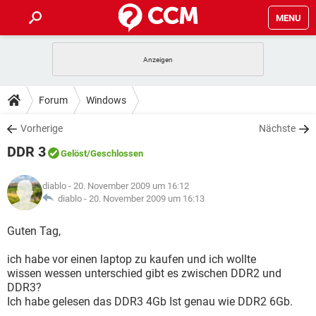
MENU
HOME
SPIELE
STREAMING
TIPPS & TRICKS
Forum
Windows
ANDROID
IOS
SPIELE
STREAMING
DOWNLOADS
Vorherige
Nächste
WINDOWS 10
INSTAGRAM
ANDROID
IOS
DDR 3
WHATSAPP
SPIELE
TIKTOK
STREAMING
Gelöst
/Geschlossen
FORUM
WINDOWS 10
INSTAGRAM
FACEBOOK
ANDROID
HARDWARE
IOS
diablo
- 20. November 2009 um 16:12
WHATSAPP
SPIELE
TIKTOK
STREAMING
LEXIKON
diablo -
20. November 2009 um 16:13
WINDOWS 10
INSTAGRAM
FACEBOOK
ANDROID
HARDWARE
IOS
WHATSAPP
SPIELE
TIKTOK
STREAMING
Guten Tag,
WINDOWS 10
INSTAGRAM
FACEBOOK
ANDROID
HARDWARE
IOS
ich habe vor einen laptop zu kaufen und ich wollte
WHATSAPP
TIKTOK
wissen wessen unterschied gibt es zwischen DDR2 und
WINDOWS 10
INSTAGRAM
FACEBOOK
HARDWARE
DDR3?
WHATSAPP
TIKTOK
Ich habe gelesen das DDR3 4Gb Ist genau wie DDR2 6Gb.