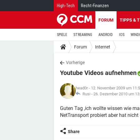
High-Tech
Recht-Finanzen
FORUM
TIPPS & 
SPIELE
STREAMING
ANDROID
IOS
WIND
Forum
Internet
Vorherige
Youtube Videos aufnehmen
head0r
- 12. November 2009 um 11:
Rusi -
26. Dezember 2010 um 13
Guten Tag ,ich wollte wissen wie m
NetTransport probiert aber hat nich
Share