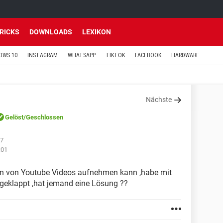
TRICKS
DOWNLOADS
LEXIKON
OWS 10
INSTAGRAM
WHATSAPP
TIKTOK
FACEBOOK
HARDWARE
Nächste
Gelöst
/Geschlossen
57
:01
an von Youtube Videos aufnehmen kann ,habe mit
t geklappt ,hat jemand eine Lösung ??