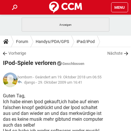
MENU
HOME
SPIELE
STREAMING
TIPPS & TRICKS
Forum
Handys/PDA/GPS
iPad/iPod
ANDROID
IOS
SPIELE
STREAMING
DOWNLOADS
Vorherige
Nächste
WINDOWS 10
INSTAGRAM
ANDROID
IOS
IPod-Spiele verloren
WHATSAPP
SPIELE
TIKTOK
STREAMING
Geschlossen
FORUM
WINDOWS 10
INSTAGRAM
FACEBOOK
ANDROID
HARDWARE
IOS
bombom
- Geändert am 19. Oktober 2018 um 06:55
WHATSAPP
SPIELE
TIKTOK
STREAMING
LEXIKON
django -
29. Oktober 2009 um 16:41
WINDOWS 10
INSTAGRAM
FACEBOOK
ANDROID
HARDWARE
IOS
WHATSAPP
SPIELE
TIKTOK
STREAMING
Guten Tag,
WINDOWS 10
INSTAGRAM
Ich habe einen Ipod gekauft,ich habe auf einen
FACEBOOK
ANDROID
HARDWARE
IOS
falschen knopf gedrückt und der Ipod schaltet
WHATSAPP
TIKTOK
aus und dan wieder an und das merkwürdige ist
WINDOWS 10
INSTAGRAM
FACEBOOK
HARDWARE
das es keine musik mehr gibtund mein computer
WHATSAPP
TIKTOK
auch das selbe!
Und so habe ich weder softwares weder musik!