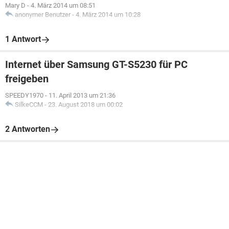
Mary D
-
4. März 2014 um 08:51
anonymer Benutzer
-
4. März 2014 um 10:28
1 Antwort
Internet über Samsung GT-S5230 für PC
freigeben
SPEEDY1970
-
11. April 2013 um 21:36
SilkeCCM
-
23. August 2018 um 00:02
2 Antworten