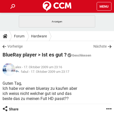
MENU
HOME
SPIELE
STREAMING
TIPPS & TRICKS
Forum
Hardware
ANDROID
IOS
SPIELE
STREAMING
DOWNLOADS
Vorherige
Nächste
WINDOWS 10
INSTAGRAM
ANDROID
IOS
BlueRay player > Ist es gut ?
WHATSAPP
SPIELE
TIKTOK
STREAMING
Geschlossen
FORUM
WINDOWS 10
INSTAGRAM
FACEBOOK
ANDROID
HARDWARE
IOS
alex
- 17. Oktober 2009 um 23:16
WHATSAPP
SPIELE
TIKTOK
STREAMING
LEXIKON
fabul -
17. Oktober 2009 um 23:17
WINDOWS 10
INSTAGRAM
FACEBOOK
ANDROID
HARDWARE
IOS
WHATSAPP
SPIELE
TIKTOK
STREAMING
Guten Tag,
WINDOWS 10
INSTAGRAM
Ich habe vor einen blueray zu kaufen aber
FACEBOOK
ANDROID
HARDWARE
IOS
ich weiss nicht welcher gut ist und das
WHATSAPP
TIKTOK
beste das zu meinen Full HD passt??
WINDOWS 10
INSTAGRAM
FACEBOOK
HARDWARE
WHATSAPP
TIKTOK
Share