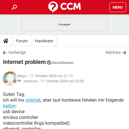
MENU
HOME
SPIELE
STREAMING
TIPPS & TRICKS
Forum
Hardware
ANDROID
IOS
SPIELE
STREAMING
DOWNLOADS
Vorherige
Nächste
WINDOWS 10
INSTAGRAM
ANDROID
IOS
Internet problem
WHATSAPP
SPIELE
TIKTOK
STREAMING
Geschlossen
FORUM
WINDOWS 10
INSTAGRAM
FACEBOOK
ANDROID
HARDWARE
IOS
diego
- 17. Oktober 2009 um 21:13
WHATSAPP
SPIELE
TIKTOK
STREAMING
LEXIKON
mexican -
17. Oktober 2009 um 22:05
WINDOWS 10
INSTAGRAM
FACEBOOK
ANDROID
HARDWARE
IOS
WHATSAPP
SPIELE
TIKTOK
STREAMING
Guten Tag,
WINDOWS 10
INSTAGRAM
ich will ins
internet
, aber laut hardware fehelen mir folgende
FACEBOOK
ANDROID
HARDWARE
IOS
treiber
:
WHATSAPP
TIKTOK
usb device
WINDOWS 10
INSTAGRAM
FACEBOOK
HARDWARE
sm-bus.controller
WHATSAPP
TIKTOK
videocontroller 8vga kompatibel)
ethernet- controller