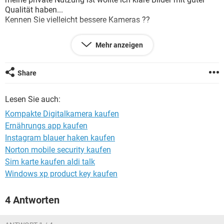
FACEBOOK
HARDWARE
Qualität haben...
Kennen Sie vielleicht bessere Kameras ??
Ich wollte für das Geschenk um die 180 Euro ausgeben..
Mehr anzeigen
ich erwarte eure Meinungen / Vorschläge .
Share
Thx
Lesen Sie auch:
Kompakte Digitalkamera kaufen
Ernährungs app kaufen
Instagram blauer haken kaufen
Norton mobile security kaufen
Sim karte kaufen aldi talk
Windows xp product key kaufen
4 Antworten