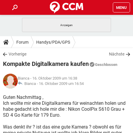
MENU
HOME
SPIELE
STREAMING
TIPPS & TRICKS
Forum
Handys/PDA/GPS
ANDROID
IOS
SPIELE
STREAMING
DOWNLOADS
Vorherige
Nächste
WINDOWS 10
INSTAGRAM
ANDROID
IOS
Kompakte Digitalkamera kaufen
WHATSAPP
SPIELE
TIKTOK
STREAMING
Geschlossen
FORUM
WINDOWS 10
INSTAGRAM
FACEBOOK
ANDROID
HARDWARE
IOS
Bianca
- 16. Oktober 2009 um 16:38
WHATSAPP
SPIELE
TIKTOK
STREAMING
LEXIKON
Bianca -
16. Oktober 2009 um 16:54
WINDOWS 10
INSTAGRAM
FACEBOOK
ANDROID
HARDWARE
IOS
WHATSAPP
SPIELE
TIKTOK
STREAMING
Guten Nachmittag ,
WINDOWS 10
INSTAGRAM
Ich wollte mir eine Digitalkamera für weinachten holen und
FACEBOOK
ANDROID
HARDWARE
IOS
habe gedacht ich hole mir die : Nikon CoolPix S610 Grau +
WHATSAPP
TIKTOK
SD 4 Go Karte für 179 Euro.
WINDOWS 10
INSTAGRAM
FACEBOOK
HARDWARE
WHATSAPP
TIKTOK
Was denkt ihr ? ist das eine gute Kamera ? obwohl es für
meine private Nutzung ist wollte ich klare Bilder mit guter