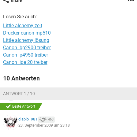
Share
FACEBOOK
HARDWARE
Lesen Sie auch:
Little alchemy zeit
Drucker canon mp510
Little alchemy lösung
Canon lbp2900 treiber
Canon ip4950 treiber
Canon lide 20 treiber
10 Antworten
ANTWORT 1 / 10
Beste Antwort
diablo1981
463
23. September 2009 um 23:18