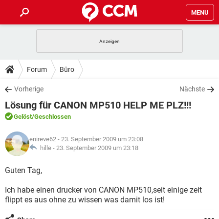
MENU
HOME
SPIELE
STREAMING
TIPPS & TRICKS
Forum
Büro
ANDROID
IOS
SPIELE
STREAMING
DOWNLOADS
Vorherige
Nächste
WINDOWS 10
INSTAGRAM
ANDROID
IOS
Lösung für CANON MP510 HELP ME PLZ!!!
WHATSAPP
SPIELE
TIKTOK
STREAMING
FORUM
WINDOWS 10
INSTAGRAM
Gelöst
/Geschlossen
FACEBOOK
ANDROID
HARDWARE
IOS
WHATSAPP
SPIELE
TIKTOK
STREAMING
LEXIKON
WINDOWS 10
enireve62
- 23. September 2009 um 23:08
INSTAGRAM
FACEBOOK
ANDROID
HARDWARE
IOS
hille -
23. September 2009 um 23:18
WHATSAPP
SPIELE
TIKTOK
STREAMING
WINDOWS 10
INSTAGRAM
Guten Tag,
FACEBOOK
ANDROID
HARDWARE
IOS
WHATSAPP
TIKTOK
Ich habe einen drucker von CANON MP510,seit einige zeit
WINDOWS 10
INSTAGRAM
FACEBOOK
HARDWARE
flippt es aus ohne zu wissen was damit los ist!
WHATSAPP
TIKTOK