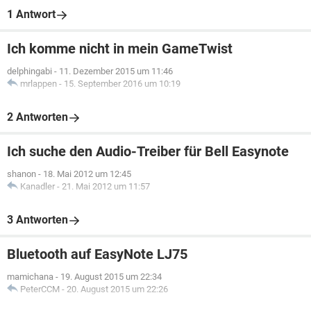
1 Antwort
Ich komme nicht in mein GameTwist
delphingabi
-
11. Dezember 2015 um 11:46
mrlappen
-
15. September 2016 um 10:19
2 Antworten
Ich suche den Audio-Treiber für Bell Easynote
shanon
-
18. Mai 2012 um 12:45
Kanadler
-
21. Mai 2012 um 11:57
3 Antworten
Bluetooth auf EasyNote LJ75
mamichana
-
19. August 2015 um 22:34
PeterCCM
-
20. August 2015 um 22:26