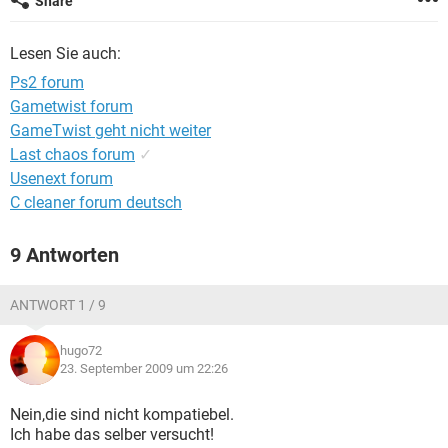
Share
FACEBOOK
HARDWARE
Lesen Sie auch:
Ps2 forum
Gametwist forum
GameTwist geht nicht weiter
Last chaos forum
✓
Usenext forum
C cleaner forum deutsch
9 Antworten
ANTWORT 1 / 9
hugo72
23. September 2009 um 22:26
Nein,die sind nicht kompatiebel.
Ich habe das selber versucht!