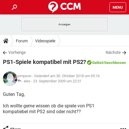
MENU
HOME
SPIELE
STREAMING
TIPPS & TRICKS
Forum
Videospiele
ANDROID
IOS
SPIELE
STREAMING
DOWNLOADS
Vorherige
Nächste
WINDOWS 10
INSTAGRAM
ANDROID
IOS
PS1-Spiele kompatibel mit PS2?
WHATSAPP
SPIELE
TIKTOK
STREAMING
Gelöst
/Geschlossen
FORUM
WINDOWS 10
INSTAGRAM
FACEBOOK
ANDROID
HARDWARE
IOS
simpson
- Geändert am 30. Oktober 2018 um 05:16
WHATSAPP
SPIELE
TIKTOK
STREAMING
LEXIKON
alex -
23. September 2009 um 22:31
WINDOWS 10
INSTAGRAM
FACEBOOK
ANDROID
HARDWARE
IOS
WHATSAPP
SPIELE
TIKTOK
STREAMING
Guten Tag,
WINDOWS 10
INSTAGRAM
FACEBOOK
ANDROID
HARDWARE
IOS
Ich wollte gerne wissen ob die spiele von PS1
WHATSAPP
TIKTOK
kompatiebel mit PS2 sind oder nicht??
WINDOWS 10
INSTAGRAM
FACEBOOK
HARDWARE
WHATSAPP
TIKTOK