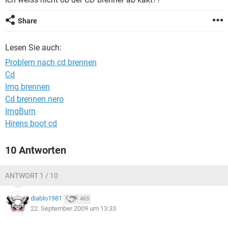
FACEBOOK
HARDWARE
Share
Lesen Sie auch:
Problem nach cd brennen
Cd
Img brennen
Cd brennen nero
ImgBurn
Hirens boot cd
10 Antworten
ANTWORT 1 / 10
diablo1981
463
22. September 2009 um 13:33