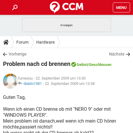
MENU
HOME
SPIELE
STREAMING
TIPPS & TRICKS
Forum
Hardware
ANDROID
IOS
SPIELE
STREAMING
DOWNLOADS
Vorherige
Nächste
WINDOWS 10
INSTAGRAM
ANDROID
IOS
Problem nach cd brennen
WHATSAPP
SPIELE
TIKTOK
STREAMING
Gelöst
/Geschlossen
FORUM
WINDOWS 10
INSTAGRAM
FACEBOOK
ANDROID
HARDWARE
IOS
fumezou
- 22. September 2009 um 13:30
WHATSAPP
SPIELE
TIKTOK
STREAMING
LEXIKON
diablo1981
-
22. September 2009 um 13:38
WINDOWS 10
INSTAGRAM
FACEBOOK
ANDROID
HARDWARE
IOS
WHATSAPP
SPIELE
TIKTOK
STREAMING
Guten Tag,
WINDOWS 10
INSTAGRAM
FACEBOOK
ANDROID
HARDWARE
IOS
Wenn ich einen CD brenne ob mit "NERO 9" oder mit
WHATSAPP
TIKTOK
"WINDOWS PLAYER".
WINDOWS 10
INSTAGRAM
FACEBOOK
HARDWARE
Mein problem ist danach,weil wenn ich mein CD hören
WHATSAPP
TIKTOK
möchte,passiert nichts!!
Ich weiss nicht ob der CD brenner ab kakt??