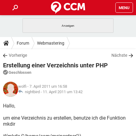
MENU
HOME
SPIELE
STREAMING
TIPPS & TRICKS
Forum
Webmastering
ANDROID
IOS
SPIELE
STREAMING
DOWNLOADS
Vorherige
Nächste
WINDOWS 10
INSTAGRAM
ANDROID
IOS
Erstellung einer Verzeichnis unter PHP
WHATSAPP
SPIELE
TIKTOK
STREAMING
FORUM
WINDOWS 10
INSTAGRAM
Geschlossen
FACEBOOK
ANDROID
HARDWARE
IOS
WHATSAPP
SPIELE
TIKTOK
STREAMING
LEXIKON
WINDOWS 10
wolfi
- 7. April 2011 um 16:58
INSTAGRAM
FACEBOOK
ANDROID
HARDWARE
IOS
nightbird -
11. April 2011 um 13:42
WHATSAPP
SPIELE
TIKTOK
STREAMING
WINDOWS 10
INSTAGRAM
Hallo,
FACEBOOK
ANDROID
HARDWARE
IOS
WHATSAPP
TIKTOK
um eine Verzeichnis zu erstellen, benutze ich die Funktion
WINDOWS 10
INSTAGRAM
FACEBOOK
HARDWARE
mkdir
WHATSAPP
TIKTOK