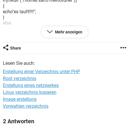
if(mkdir ("/home/sam/meinordner"))
FACEBOOK
HARDWARE
{
echo"es lauft!!!!";
}
else
{
Mehr anzeigen
echo"lauft nicht";
}
Share
aber keine Erstellung :( , Warum???
Lesen Sie auch:
Ich glaube es liegt an den Server , und die Rechte...aber ich
weiß nicht wie ich das abhebe.
Erstellung einer Verzeichnis unter PHP
Root verzeichnis
habt ihr Tipps ???
Erstellung eines netzwerkes
Linux verzeichnis kopieren
Image erstellung
Vorwahlen verzeichnis
2 Antworten