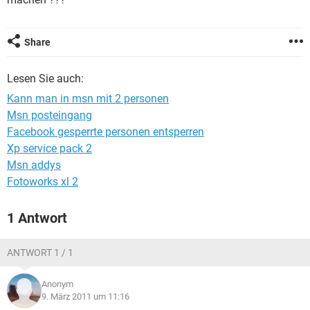
FACEBOOK
HARDWARE
Share
Lesen Sie auch:
Kann man in msn mit 2 personen
Msn posteingang
Facebook gesperrte personen entsperren
Xp service pack 2
Msn addys
Fotoworks xl 2
1 Antwort
ANTWORT 1 / 1
Anonym
9. März 2011 um 11:16