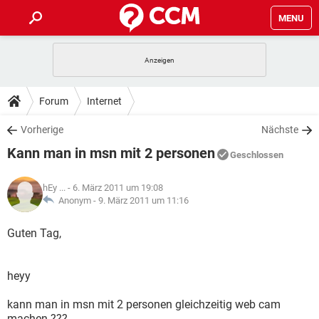
MENU
HOME
SPIELE
STREAMING
TIPPS & TRICKS
Forum
Internet
ANDROID
IOS
SPIELE
STREAMING
DOWNLOADS
Vorherige
Nächste
WINDOWS 10
INSTAGRAM
ANDROID
IOS
Kann man in msn mit 2 personen
WHATSAPP
SPIELE
TIKTOK
STREAMING
Geschlossen
FORUM
WINDOWS 10
INSTAGRAM
FACEBOOK
ANDROID
HARDWARE
IOS
hEy ...
- 6. März 2011 um 19:08
WHATSAPP
SPIELE
TIKTOK
STREAMING
LEXIKON
Anonym -
9. März 2011 um 11:16
WINDOWS 10
INSTAGRAM
FACEBOOK
ANDROID
HARDWARE
IOS
WHATSAPP
SPIELE
TIKTOK
STREAMING
Guten Tag,
WINDOWS 10
INSTAGRAM
FACEBOOK
ANDROID
HARDWARE
IOS
WHATSAPP
TIKTOK
heyy
WINDOWS 10
INSTAGRAM
FACEBOOK
HARDWARE
WHATSAPP
TIKTOK
kann man in msn mit 2 personen gleichzeitig web cam
machen ???