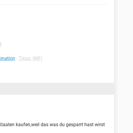
B
ination
-
Tipps -WiFi
Staaten kaufen,weil das was du gesparrt hast wirst