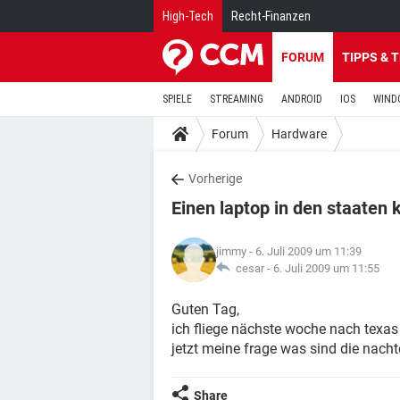
High-Tech
Recht-Finanzen
FORUM
TIPPS & 
SPIELE
STREAMING
ANDROID
IOS
WIND
Forum
Hardware
Vorherige
Einen laptop in den staaten 
jimmy
- 6. Juli 2009 um 11:39
cesar -
6. Juli 2009 um 11:55
Guten Tag,
ich fliege nächste woche nach texas
jetzt meine frage was sind die nach
Share