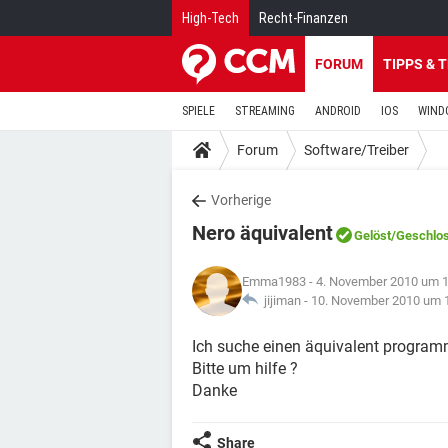
High-Tech
Recht-Finanzen
FORUM
TIPPS & 
SPIELE
STREAMING
ANDROID
IOS
WIND
Forum
Software/Treiber
Vorherige
Nero äquivalent
Gelöst
/Geschlo
Emma1983
- 4. November 2010 um 
jijiman -
10. November 2010 um 
Ich suche einen äquivalent programm
Bitte um hilfe ?
Danke
Share