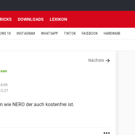
TRICKS
DOWNLOADS
LEXIKON
OWS 10
INSTAGRAM
WHATSAPP
TIKTOK
FACEBOOK
HARDWARE
Nächste
ssen
14:09
12:27
 wie NERO der auch kostenfrei ist.