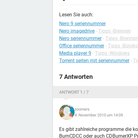
Lesen Sie auch:
Nero 9 seriennummer
Nero imagedrive
-
Tipps -Brennen
Nero seriennummer
-
Tipps -Brennp
Office seriennummer
-
Tipps -Bürok
Media player 9
-
Tipps -Windows
Torrent seiten mit seriennummer
-
Ti
7 Antworten
ANTWORT 1 / 7
zoomers
4. November 2010 um 14:09
Es gibt zahlreiche programme die kos
BurnCDCC oder auch CDBurnerXP P