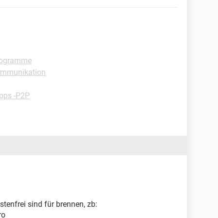
rogramme
ommunikation
pps -P2P
tenfrei sind für brennen, zb:
ro