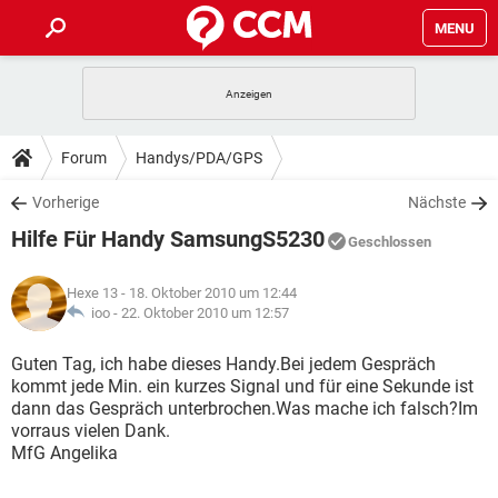
MENU
HOME
SPIELE
STREAMING
TIPPS & TRICKS
Forum
Handys/PDA/GPS
ANDROID
IOS
SPIELE
STREAMING
DOWNLOADS
Vorherige
Nächste
WINDOWS 10
INSTAGRAM
ANDROID
IOS
Hilfe Für Handy SamsungS5230
WHATSAPP
SPIELE
TIKTOK
STREAMING
Geschlossen
FORUM
WINDOWS 10
INSTAGRAM
FACEBOOK
ANDROID
HARDWARE
IOS
Hexe 13
- 18. Oktober 2010 um 12:44
WHATSAPP
SPIELE
TIKTOK
STREAMING
LEXIKON
ioo -
22. Oktober 2010 um 12:57
WINDOWS 10
INSTAGRAM
FACEBOOK
ANDROID
HARDWARE
IOS
WHATSAPP
SPIELE
TIKTOK
STREAMING
Guten Tag, ich habe dieses Handy.Bei jedem Gespräch
WINDOWS 10
INSTAGRAM
kommt jede Min. ein kurzes Signal und für eine Sekunde ist
FACEBOOK
ANDROID
HARDWARE
IOS
dann das Gespräch unterbrochen.Was mache ich falsch?Im
WHATSAPP
TIKTOK
vorraus vielen Dank.
WINDOWS 10
INSTAGRAM
FACEBOOK
HARDWARE
MfG Angelika
WHATSAPP
TIKTOK