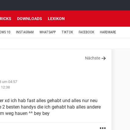
TRICKS
DOWNLOADS
LEXIKON
OWS 10
INSTAGRAM
WHATSAPP
TIKTOK
FACEBOOK
HARDWARE
Nächste
8 um 04:57
 12:38
er xd ich hab fast alles gehabt und alles nur neu
e 2 besten handys die ich gehabt hab alles andere
 zum weg hauen ^^ bey bey