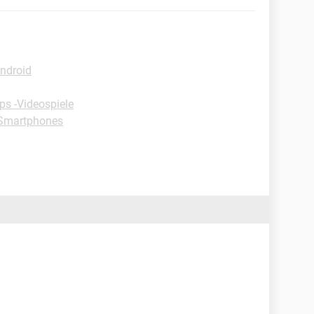
Android
ps -Videospiele
-Smartphones