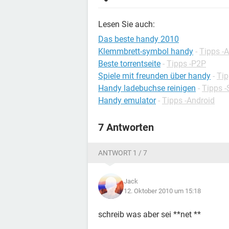
Lesen Sie auch:
Das beste handy 2010
Klemmbrett-symbol handy
-
Tipps -
Beste torrentseite
-
Tipps -P2P
Spiele mit freunden über handy
-
Tip
Handy ladebuchse reinigen
-
Tipps 
Handy emulator
-
Tipps -Android
7 Antworten
ANTWORT 1 / 7
Jack
12. Oktober 2010 um 15:18
schreib was aber sei **net **