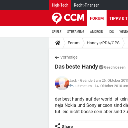
High-Tech
Recht-Finanzen
FORUM
TIPPS & 
SPIELE
STREAMING
ANDROID
IOS
WIND
Forum
Handys/PDA/GPS
Vorherige
Das beste Handy
Geschlossen
Jack
- Geändert am 26. Oktober 201
ultimatum -
14. Oktober 2010 um
der best handy auf der world ist kein
neja Nokia und Sony ericson sind di
tut leid nicht bösse sein aber sind
Share