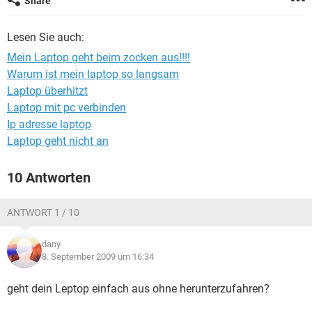
Share
FACEBOOK
HARDWARE
Lesen Sie auch:
Mein Laptop geht beim zocken aus!!!!
Warum ist mein laptop so langsam
Laptop überhitzt
Laptop mit pc verbinden
Ip adresse laptop
Laptop geht nicht an
10 Antworten
ANTWORT 1 / 10
dany
8. September 2009 um 16:34
geht dein Leptop einfach aus ohne herunterzufahren?