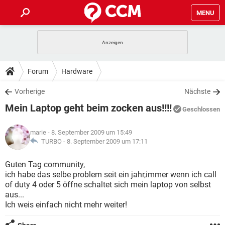
MENU
HOME
SPIELE
STREAMING
TIPPS & TRICKS
Forum
Hardware
ANDROID
IOS
SPIELE
STREAMING
DOWNLOADS
Vorherige
Nächste
WINDOWS 10
INSTAGRAM
ANDROID
IOS
Mein Laptop geht beim zocken aus!!!!
WHATSAPP
SPIELE
TIKTOK
STREAMING
Geschlossen
FORUM
WINDOWS 10
INSTAGRAM
FACEBOOK
ANDROID
HARDWARE
IOS
marie
- 8. September 2009 um 15:49
WHATSAPP
SPIELE
TIKTOK
STREAMING
LEXIKON
TURBO -
8. September 2009 um 17:11
WINDOWS 10
INSTAGRAM
FACEBOOK
ANDROID
HARDWARE
IOS
WHATSAPP
SPIELE
TIKTOK
STREAMING
Guten Tag community,
WINDOWS 10
INSTAGRAM
ich habe das selbe problem seit ein jahr,immer wenn ich call
FACEBOOK
ANDROID
HARDWARE
IOS
of duty 4 oder 5 öffne schaltet sich mein laptop von selbst
WHATSAPP
TIKTOK
aus...
WINDOWS 10
INSTAGRAM
FACEBOOK
HARDWARE
Ich weis einfach nicht mehr weiter!
WHATSAPP
TIKTOK