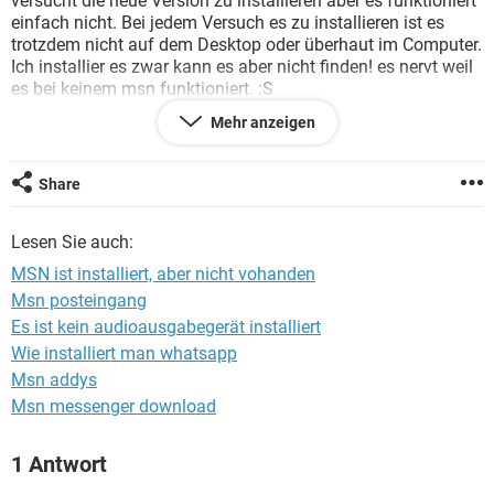
versucht die neue Version zu installieren aber es funktioniert
FACEBOOK
HARDWARE
einfach nicht. Bei jedem Versuch es zu installieren ist es
trotzdem nicht auf dem Desktop oder überhaut im Computer.
Ich installier es zwar kann es aber nicht finden! es nervt weil
es bei keinem msn funktioniert. :S
Mehr anzeigen
danke schon im vorraus :)
Share
Konfiguration:
Windows XP
Safari 530.5
Lesen Sie auch:
MSN ist installiert, aber nicht vohanden
Msn posteingang
Es ist kein audioausgabegerät installiert
Wie installiert man whatsapp
Msn addys
Msn messenger download
1 Antwort