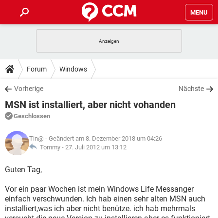
MENU
HOME
SPIELE
STREAMING
TIPPS & TRICKS
Forum
Windows
ANDROID
IOS
SPIELE
STREAMING
DOWNLOADS
Vorherige
Nächste
WINDOWS 10
INSTAGRAM
ANDROID
IOS
MSN ist installiert, aber nicht vohanden
WHATSAPP
SPIELE
TIKTOK
STREAMING
FORUM
WINDOWS 10
INSTAGRAM
Geschlossen
FACEBOOK
ANDROID
HARDWARE
IOS
WHATSAPP
SPIELE
TIKTOK
STREAMING
LEXIKON
WINDOWS 10
Tin@
- Geändert am 8. Dezember 2018 um 04:26
INSTAGRAM
FACEBOOK
ANDROID
HARDWARE
IOS
Tommy -
27. Juli 2012 um 13:12
WHATSAPP
SPIELE
TIKTOK
STREAMING
WINDOWS 10
INSTAGRAM
Guten Tag,
FACEBOOK
ANDROID
HARDWARE
IOS
WHATSAPP
TIKTOK
Vor ein paar Wochen ist mein Windows Life Messanger
WINDOWS 10
INSTAGRAM
FACEBOOK
HARDWARE
einfach verschwunden. Ich hab einen sehr alten MSN auch
WHATSAPP
TIKTOK
installiert,was ich aber nicht benütze. ich hab mehrmals