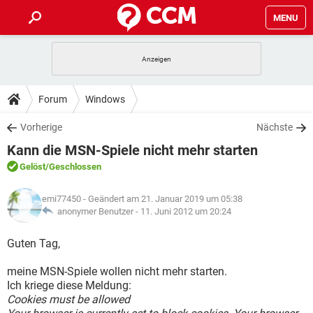
MENU
HOME
SPIELE
STREAMING
TIPPS & TRICKS
Forum
Windows
ANDROID
IOS
SPIELE
STREAMING
DOWNLOADS
Vorherige
Nächste
WINDOWS 10
INSTAGRAM
ANDROID
IOS
Kann die MSN-Spiele nicht mehr starten
WHATSAPP
SPIELE
TIKTOK
STREAMING
FORUM
WINDOWS 10
INSTAGRAM
Gelöst
/Geschlossen
FACEBOOK
ANDROID
HARDWARE
IOS
WHATSAPP
SPIELE
TIKTOK
STREAMING
LEXIKON
WINDOWS 10
emi77450
- Geändert am 21. Januar 2019 um 05:38
INSTAGRAM
FACEBOOK
ANDROID
HARDWARE
IOS
anonymer Benutzer -
11. Juni 2012 um 20:24
WHATSAPP
SPIELE
TIKTOK
STREAMING
WINDOWS 10
INSTAGRAM
Guten Tag,
FACEBOOK
ANDROID
HARDWARE
IOS
WHATSAPP
TIKTOK
meine MSN-Spiele wollen nicht mehr starten.
WINDOWS 10
INSTAGRAM
FACEBOOK
HARDWARE
Ich kriege diese Meldung:
WHATSAPP
TIKTOK
Cookies must be allowed