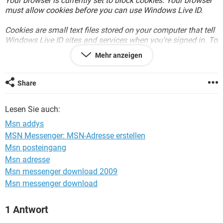
Your browser is currently set to block cookies. Your browser
FACEBOOK
HARDWARE
must allow cookies before you can use Windows Live ID.
Cookies are small text files stored on your computer that tell
Windows Live ID sites and services when you're signed in. To
learn how to allow cookies, see online help in your web
Mehr anzeigen
browser.
Ich kann kein Englisch, daher das für mich alles Bahnhof.
Share
Würde mir jemand helfen können?
Danke für eure Hilfe im Voraus.
Lesen Sie auch:
LG
Msn addys
MSN Messenger: MSN-Adresse erstellen
Msn posteingang
Msn adresse
Msn messenger download 2009
Msn messenger download
1 Antwort