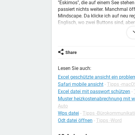
"Eskimos", die auf einem See steh
passiert nichts weiter. Manchmal öffn
Mindscape. Da klicke ich auf neu reg
Englisch, wo zwei Buttons sind, aber
hat Mozilla einen Seitenladefehler. 
installieren, dass ich es wirklich spi
Konfiguration:
Windows XP / Firefox 3.6
Share
Lesen Sie auch:
Excel geschützte ansicht ein proble
Safari mobile ansicht
-
Tipps -macO
Excel datei mit passwort schützen
-
Muster heizkostenabrechnung mit 
Auto
Wps datei
-
Tipps -Bürokommunikat
Odt datei öffnen
-
Tipps -Word