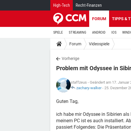
High-Tech
Recht-Finanzen
FORUM
TIPPS & 
SPIELE
STREAMING
ANDROID
IOS
WIND
Forum
Videospiele
Vorherige
Problem mit Odyssee in Sibi
staffzeus
- Geändert am 17. Januar
zachary-walker
-
25. Dezember 2
Guten Tag,
ich habe mir Odyssee in Sibirien als 
meinem PC ist es auch installiert. Ab
passiert Folgendes: Die Präsentatio