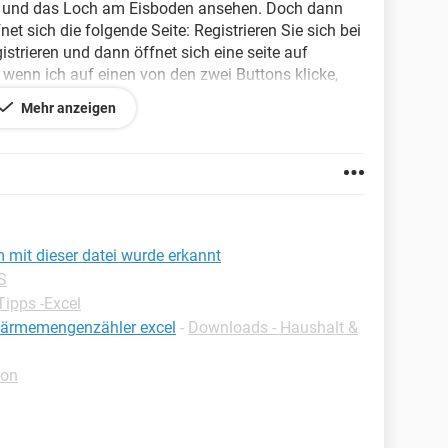
en und das Loch am Eisboden ansehen. Doch dann
et sich die folgende Seite: Registrieren Sie sich bei
istrieren und dann öffnet sich eine seite auf
 wenn ich auf einen von den zwei Buttons klicke,
Meine Frage: Wie kann ich das endlich so
Mehr anzeigen
elen kann?
.4
m mit dieser datei wurde erkannt
S
Tipps -Excel
wärmemengenzähler excel
-
Downloads - Haushalt &
ion