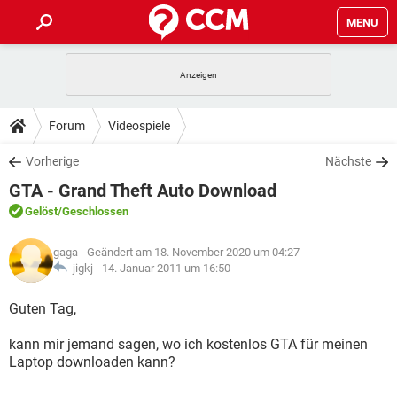
MENU
HOME
SPIELE
STREAMING
TIPPS & TRICKS
Forum
Videospiele
ANDROID
IOS
SPIELE
STREAMING
DOWNLOADS
Vorherige
Nächste
WINDOWS 10
INSTAGRAM
ANDROID
IOS
GTA - Grand Theft Auto Download
WHATSAPP
SPIELE
TIKTOK
STREAMING
FORUM
WINDOWS 10
INSTAGRAM
Gelöst
/Geschlossen
FACEBOOK
ANDROID
HARDWARE
IOS
WHATSAPP
SPIELE
TIKTOK
STREAMING
LEXIKON
WINDOWS 10
gaga
- Geändert am 18. November 2020 um 04:27
INSTAGRAM
FACEBOOK
ANDROID
HARDWARE
IOS
jigkj -
14. Januar 2011 um 16:50
WHATSAPP
SPIELE
TIKTOK
STREAMING
WINDOWS 10
INSTAGRAM
Guten Tag,
FACEBOOK
ANDROID
HARDWARE
IOS
WHATSAPP
TIKTOK
kann mir jemand sagen, wo ich kostenlos GTA für meinen
WINDOWS 10
INSTAGRAM
FACEBOOK
HARDWARE
Laptop downloaden kann?
WHATSAPP
TIKTOK