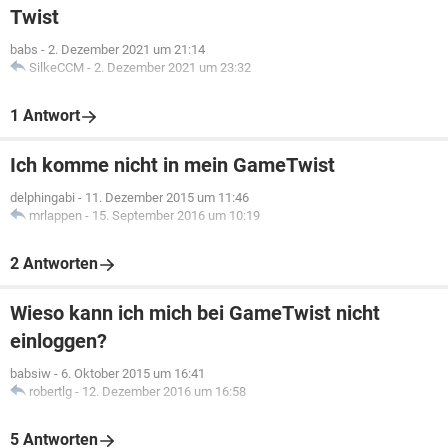
Twist
babs
-
2. Dezember 2021 um 21:14
SilkeCCM
-
2. Dezember 2021 um 23:32
1 Antwort
Ich komme nicht in mein GameTwist
delphingabi
-
11. Dezember 2015 um 11:46
mrlappen
-
15. September 2016 um 10:19
2 Antworten
Wieso kann ich mich bei GameTwist nicht
einloggen?
babsiw
-
6. Oktober 2015 um 16:41
robertlg
-
12. Dezember 2016 um 16:58
5 Antworten