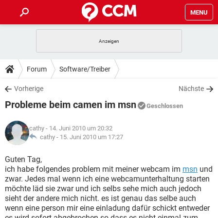
MENU
HOME
SPIELE
STREAMING
TIPPS & TRICKS
Forum
Software/Treiber
ANDROID
IOS
SPIELE
STREAMING
DOWNLOADS
Vorherige
Nächste
WINDOWS 10
INSTAGRAM
ANDROID
IOS
Probleme beim camen im msn
WHATSAPP
SPIELE
TIKTOK
STREAMING
Geschlossen
FORUM
WINDOWS 10
INSTAGRAM
FACEBOOK
ANDROID
HARDWARE
IOS
cathy
- 14. Juni 2010 um 20:32
WHATSAPP
SPIELE
TIKTOK
STREAMING
LEXIKON
cathy -
15. Juni 2010 um 17:27
WINDOWS 10
INSTAGRAM
FACEBOOK
ANDROID
HARDWARE
IOS
WHATSAPP
SPIELE
TIKTOK
STREAMING
Guten Tag,
WINDOWS 10
INSTAGRAM
ich habe folgendes problem mit meiner webcam im
msn
und
FACEBOOK
ANDROID
HARDWARE
IOS
zwar. Jedes mal wenn ich eine webcamunterhaltung starten
WHATSAPP
TIKTOK
möchte läd sie zwar und ich selbs sehe mich auch jedoch
WINDOWS 10
INSTAGRAM
FACEBOOK
HARDWARE
sieht der andere mich nicht. es ist genau das selbe auch
WHATSAPP
TIKTOK
wenn eine person mir eine einladung dafür schickt entweder
es wird sofort abgebrochen so dass es nicht einmal zum