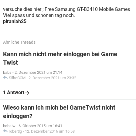
versuche dies hier ; Free Samsung GT-B3410 Mobile Games
Viel spass und schönen tag noch.
piraniah25
Ähnliche Threads
Kann mich nicht mehr einloggen bei Game
Twist
babs
-
2. Dezember 2021 um 21:14
SilkeCCM
-
2. Dezember 2021 um 23:32
1 Antwort
Wieso kann ich mich bei GameTwist nicht
einloggen?
babsiw
-
6. Oktober 2015 um 16:41
robertlg
-
12. Dezember 2016 um 16:58