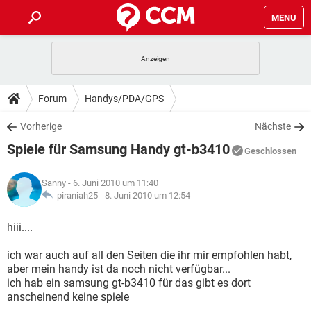
MENU
HOME
SPIELE
STREAMING
TIPPS & TRICKS
Forum
Handys/PDA/GPS
ANDROID
IOS
SPIELE
STREAMING
DOWNLOADS
Vorherige
Nächste
WINDOWS 10
INSTAGRAM
ANDROID
IOS
Spiele für Samsung Handy gt-b3410
WHATSAPP
SPIELE
TIKTOK
STREAMING
Geschlossen
FORUM
WINDOWS 10
INSTAGRAM
FACEBOOK
ANDROID
HARDWARE
IOS
Sanny
- 6. Juni 2010 um 11:40
WHATSAPP
SPIELE
TIKTOK
STREAMING
LEXIKON
piraniah25 -
8. Juni 2010 um 12:54
WINDOWS 10
INSTAGRAM
FACEBOOK
ANDROID
HARDWARE
IOS
WHATSAPP
SPIELE
TIKTOK
STREAMING
hiii....
WINDOWS 10
INSTAGRAM
FACEBOOK
ANDROID
HARDWARE
IOS
ich war auch auf all den Seiten die ihr mir empfohlen habt,
WHATSAPP
TIKTOK
aber mein handy ist da noch nicht verfügbar...
WINDOWS 10
INSTAGRAM
FACEBOOK
HARDWARE
ich hab ein samsung gt-b3410 für das gibt es dort
WHATSAPP
TIKTOK
anscheinend keine spiele