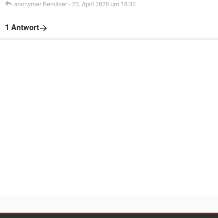
anonymer Benutzer
-
23. April 2020 um 18:33
1 Antwort