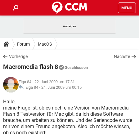
MENU
HOME
SPIELE
STREAMING
TIPPS & TRICKS
Forum
MacOS
ANDROID
IOS
SPIELE
STREAMING
DOWNLOADS
Vorherige
Nächste
WINDOWS 10
INSTAGRAM
ANDROID
IOS
Macromedia flash 8
WHATSAPP
SPIELE
TIKTOK
STREAMING
Geschlossen
FORUM
WINDOWS 10
INSTAGRAM
FACEBOOK
ANDROID
HARDWARE
IOS
Elga 84
- 22. Juni 2009 um 17:31
WHATSAPP
SPIELE
TIKTOK
STREAMING
LEXIKON
Elga 84 -
24. Juni 2009 um 00:15
WINDOWS 10
INSTAGRAM
FACEBOOK
ANDROID
HARDWARE
IOS
WHATSAPP
SPIELE
TIKTOK
STREAMING
Hallo,
WINDOWS 10
INSTAGRAM
meine Frage ist, ob es noch eine Version von Macromedia
FACEBOOK
ANDROID
HARDWARE
IOS
Flash 8 Testversion für Mac gibt, da ich diese Software
WHATSAPP
TIKTOK
brauche, um arbeiten zu können. Und der Seriencode wurde
WINDOWS 10
INSTAGRAM
FACEBOOK
HARDWARE
mir von einem Freund angeboten. Also ich möchte wissen,
WHATSAPP
TIKTOK
ob es noch existiert!