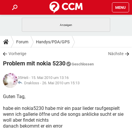
MENU
HOME
SPIELE
STREAMING
TIPPS & TRICKS
Forum
Handys/PDA/GPS
ANDROID
IOS
SPIELE
STREAMING
DOWNLOADS
Vorherige
Nächste
WINDOWS 10
INSTAGRAM
ANDROID
IOS
Problem mit nokia 5230
WHATSAPP
SPIELE
TIKTOK
STREAMING
Geschlossen
FORUM
WINDOWS 10
INSTAGRAM
FACEBOOK
ANDROID
HARDWARE
IOS
35Heli
- 15. Mai 2010 um 13:16
WHATSAPP
SPIELE
TIKTOK
STREAMING
LEXIKON
Drakloss -
26. Mai 2010 um 15:13
WINDOWS 10
INSTAGRAM
FACEBOOK
ANDROID
HARDWARE
IOS
WHATSAPP
SPIELE
TIKTOK
STREAMING
Guten Tag,
WINDOWS 10
INSTAGRAM
FACEBOOK
ANDROID
HARDWARE
IOS
habe ein nokia5230 habe mir ein paar lieder raufgespielt
WHATSAPP
TIKTOK
wenn ich gallerie öffne und die songs anklicke sucht er sie
WINDOWS 10
INSTAGRAM
FACEBOOK
HARDWARE
woll aber findet nichts
WHATSAPP
TIKTOK
danach bekommt er ein error